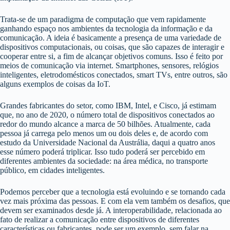
Trata-se de um paradigma de computação que vem rapidamente
ganhando espaço nos ambientes da tecnologia da informação e da
comunicação. A ideia é basicamente a presença de uma variedade de
dispositivos computacionais, ou coisas, que são capazes de interagir e
cooperar entre si, a fim de alcançar objetivos comuns. Isso é feito por
meios de comunicação via internet. Smartphones, sensores, relógios
inteligentes, eletrodomésticos conectados, smart TVs, entre outros, são
alguns exemplos de coisas da IoT.
Grandes fabricantes do setor, como IBM, Intel, e Cisco, já estimam
que, no ano de 2020, o número total de dispositivos conectados ao
redor do mundo alcance a marca de 50 bilhões. Atualmente, cada
pessoa já carrega pelo menos um ou dois deles e, de acordo com
estudo da Universidade Nacional da Austrália, daqui a quatro anos
esse número poderá triplicar. Isso tudo poderá ser percebido em
diferentes ambientes da sociedade: na área médica, no transporte
público, em cidades inteligentes.
Podemos perceber que a tecnologia está evoluindo e se tornando cada
vez mais próxima das pessoas. E com ela vem também os desafios, que
devem ser examinados desde já. A interoperabilidade, relacionada ao
fato de realizar a comunicação entre dispositivos de diferentes
características ou fabricantes, pode ser um exemplo, sem falar na