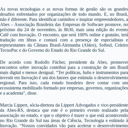
As novas tecnologias e as novas formas de gestão são os grandes
desafios enfrentados por organizações de todo mundo. E, no Brasil,
não é diferente. Para identificar caminhos e inspirar empreendedores, a
Abes – Associação Brasileira das Empresas de Software promove, no
próximo dia 24 de novembro, às 8h30, mais uma edição do evento
Café com Inovação. O encontro, que será 100% online e gratuito, terá
tradução em libras e contará com a presença de especialistas e
representantes da Câmara Brasil-Alemanha (Ahkrs), Softsul, Celeiro
TecnoPuc e do Governo do Estado do Rio Grande do Sul.
De acordo com Rodolfo Fücher, presidente da Abes, promover
encontros sobre inovação contribui para a construção de um Brasil
mais digital e menos desigual. “Ter políticas, hubs e instrumentos para
investir em Inovação é um dos fatores que estimula o desenvolvimento
regional. Para isso, cada estado brasileiro deve contar com um
ecossistema mobilizado formado por empresas, governos, organizações
e a academia”, disse.
Marcia Lippert, sócia-diretora da Lippert Advogados e vice-presidente
da Abes-RS, destaca que este é o primeiro evento realizado pela
associação no estado, e que o objetivo é trazer o que está acontecendo
no Rio Grande do Sul nas áreas de Ciência, Tecnologia e estímulo à
Inovação. “Nossos convidados vão para acelerar o desenvolvimento