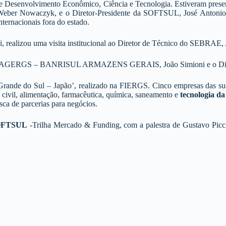
de Desenvolvimento Econômico, Ciência e Tecnologia. Estiveram presen
Weber Nowaczyk, e o Diretor-Presidente da SOFTSUL, José Antonio An
nternacionais fora do estado.
 realizou uma visita institucional ao Diretor de Técnico do SEBRAE,
 BAGERGS – BANRISUL ARMAZENS GERAIS, João Simioni e o Diretor 
nde do Sul – Japão’, realizado na FIERGS. Cinco empresas das suas 
civil, alimentação, farmacêutica, química, saneamento e
tecnologia d
ca de parcerias para negócios.
OFTSUL
-Trilha Mercado & Funding, com a palestra de Gustavo Pic