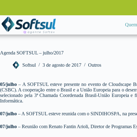
Pular
para
o
conteúdo
Quem
Agenda SOFTSUL – julho/2017
Softsul
3 de agosto de 2017
Outros
05/julho
– A SOFTSUL esteve presente no evento de Cloudscape Bra
(CSBC). A cooperação entre o Brasil e a União Europeia para o dese
selecionado pela 3ª Chamada Coordenada Brasil-União Europeia e f
Informática.
07/julho
– A SOFTSUL esteve reunida com o SINDIHOSPA, na presença do
07/julho
– Reunião com Renato Fantin Arioli, Diretor de Programas Es