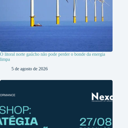
O litoral norte gaúcho não pode perder o bonde da energia
limpa
5 de agosto de 2026