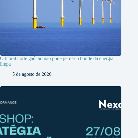
O litoral norte gaúcho não pode perder o bonde da energia
limpa
5 de agosto de 2026