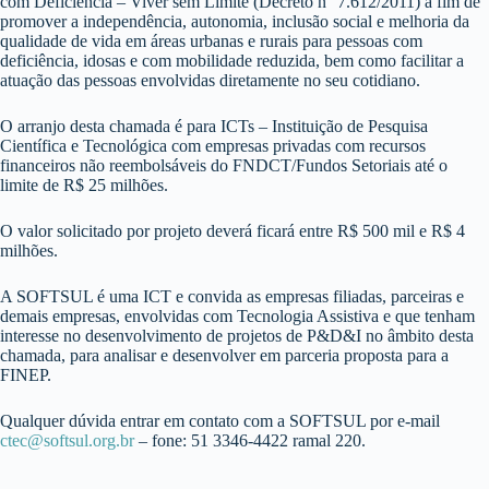
com Deficiência – Viver sem Limite (Decreto n° 7.612/2011) a fim de
promover a independência, autonomia, inclusão social e melhoria da
qualidade de vida em áreas urbanas e rurais para pessoas com
deficiência, idosas e com mobilidade reduzida, bem como facilitar a
atuação das pessoas envolvidas diretamente no seu cotidiano.
O arranjo desta chamada é para ICTs – Instituição de Pesquisa
Científica e Tecnológica com empresas privadas com recursos
financeiros não reembolsáveis do FNDCT/Fundos Setoriais até o
limite de R$ 25 milhões.
O valor solicitado por projeto deverá ficará entre R$ 500 mil e R$ 4
milhões.
A SOFTSUL é uma ICT e convida as empresas filiadas, parceiras e
demais empresas, envolvidas com Tecnologia Assistiva e que tenham
interesse no desenvolvimento de projetos de P&D&I no âmbito desta
chamada, para analisar e desenvolver em parceria proposta para a
FINEP.
Qualquer dúvida entrar em contato com a SOFTSUL por e-mail
ctec@softsul.org.br
– fone: 51 3346-4422 ramal 220.