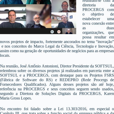
reuniram-se com a
diretoria da
PROCERGS com
o objetivo de
estabelecer uma
nova conexão entre
as duas
organizações, que
possa resultar em
novos projetos de impacto, fortemente ancorados no tema “inovação”
e nos conceitos do Marco Legal da Ciência, Tecnologia e Inovação,
assim como na geração de oportunidades de negócios para as empresas
locais.
Na reunião, José Antônio Antonioni, Diretor Presidente da SOFTSUL,
relembrou sobre os diversos projetos já realizados em parceria entre a
SOFTSUL e a PROCERGS, com destaque para os Projetos FSRS
(Fábrica de Software do RS) e REDEPRO (Rede Procergs de
Fornecedores Qualificados). Alguns desses projetos são até hoje,
referência na PROCERGS e seus conceitos seguem sendo usados,
segundo a Diretora de Soluções Digitais da PROCERGS, Karen
Maria Gross Lopes.
No encontro foi falado sobre a Lei 13.303/2016, em especial o
Capítulo III, que trata sobre a função social da empresa pública e da