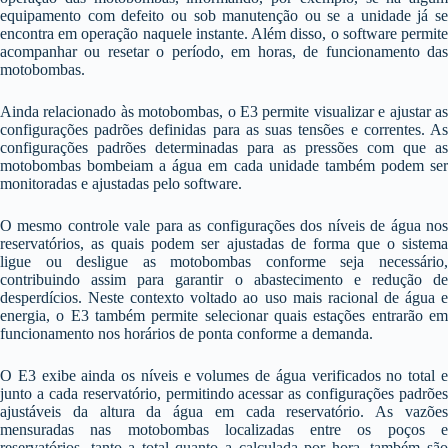
equipamento com defeito ou sob manutenção ou se a unidade já se
encontra em operação naquele instante. Além disso, o software permite
acompanhar ou resetar o período, em horas, de funcionamento das
motobombas.
Ainda relacionado às motobombas, o E3 permite visualizar e ajustar as
configurações padrões definidas para as suas tensões e correntes. As
configurações padrões determinadas para as pressões com que as
motobombas bombeiam a água em cada unidade também podem ser
monitoradas e ajustadas pelo software.
O mesmo controle vale para as configurações dos níveis de água nos
reservatórios, as quais podem ser ajustadas de forma que o sistema
ligue ou desligue as motobombas conforme seja necessário,
contribuindo assim para garantir o abastecimento e redução de
desperdícios. Neste contexto voltado ao uso mais racional de água e
energia, o E3 também permite selecionar quais estações entrarão em
funcionamento nos horários de ponta conforme a demanda.
O E3 exibe ainda os níveis e volumes de água verificados no total e
junto a cada reservatório, permitindo acessar as configurações padrões
ajustáveis da altura da água em cada reservatório. As vazões
mensuradas nas motobombas localizadas entre os poços e
reservatórios, tanto a total quanto a calculada por hora, também são