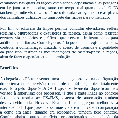
caminhões nas quais as rações estão sendo depositadas e as pesagens
em kg junto a cada caixa, tanto em tempo real quanto total. O E3
também permite visualizar o número de cada carregamento e as placas
dos caminhões utilizados no transporte das rações para o mercado.
Por fim, o software da Elipse permite controlar elevadores, redlers
(esteiras), bifurcadoras e exaustores da fábrica, assim como registrar
eventos via relatórios e gráficos que servem de instrumento para
análise em auditorias. Com ele, o usuário pode ainda registrar paradas,
controlar a contaminação cruzada, o acesso de usuários e a qualidade
da produção, rastrear as movimentações de matéria-prima e rações,
além de fazer o agendamento da produção.
Benefícios
A chegada do E3 representou uma mudança positiva na configuração
do sistema de supervisão e controle da fábrica, antes totalmente
executado pelo Elipse SCADA. Hoje, o software da Elipse ficou mais
voltado à supervisão dos processos, já que a parte ligada ao controle
ficou mais restrita ao ES-FMS, sistema de automação também
desenvolvido pela Nexxus. Esta mudança agregou melhorias à
interface do E3 que passou a ser mais clara e intuitiva em comparação
a como era antes, quando era responsável também pelo controle.
Confira abaixo outros benefícios proporcionados pela solução da