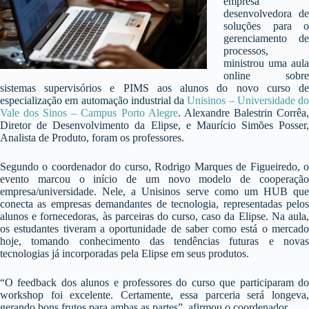
empresa
desenvolvedora de
soluções para o
gerenciamento de
processos,
ministrou uma aula
online sobre
sistemas supervisórios e PIMS aos alunos do novo curso de
especialização em automação industrial da
Unisinos – Universidade do
Vale dos Sinos – Campus Porto Alegre
. Alexandre Balestrin Corrêa
Diretor de Desenvolvimento da Elipse, e Maurício Simões Posser,
Analista de Produto, foram os professores.
Segundo o coordenador do curso, Rodrigo Marques de Figueiredo, o
evento marcou o início de um novo modelo de cooperação
empresa/universidade. Nele, a Unisinos serve como um HUB que
conecta as empresas demandantes de tecnologia, representadas pelos
alunos e fornecedoras, às parceiras do curso, caso da Elipse. Na aula,
os estudantes tiveram a oportunidade de saber como está o mercado
hoje, tomando conhecimento das tendências futuras e novas
tecnologias já incorporadas pela Elipse em seus produtos.
“O feedback dos alunos e professores do curso que participaram do
workshop foi excelente. Certamente, essa parceria será longeva,
gerando bons frutos para ambas as partes”, afirmou o coordenador.