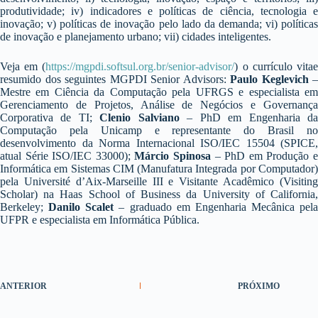
produtividade; iv) indicadores e políticas de ciência, tecnologia e
inovação; v) políticas de inovação pelo lado da demanda; vi) políticas
de inovação e planejamento urbano; vii) cidades inteligentes.
Veja em (
https://mgpdi.softsul.org.br/senior-advisor/
) o currículo vita
resumido dos seguintes MGPDI Senior Advisors:
Paulo Keglevich
–
Mestre em Ciência da Computação pela UFRGS e especialista em
Gerenciamento de Projetos, Análise de Negócios e Governança
Corporativa de TI;
Clenio Salviano
– PhD em Engenharia d
Computação pela Unicamp e representante do Brasil no
desenvolvimento da Norma Internacional ISO/IEC 15504 (SPICE,
atual Série ISO/IEC 33000);
Márcio Spinosa
– PhD em Produção 
Informática em Sistemas CIM (Manufatura Integrada por Computador)
pela Université d’Aix-Marseille III e Visitante Acadêmico (Visiting
Scholar) na Haas School of Business da University of California,
Berkeley;
Danilo Scalet
– graduado em Engenharia Mecânica pela
UFPR e especialista em Informática Pública.
ANTERIOR
PRÓXIMO