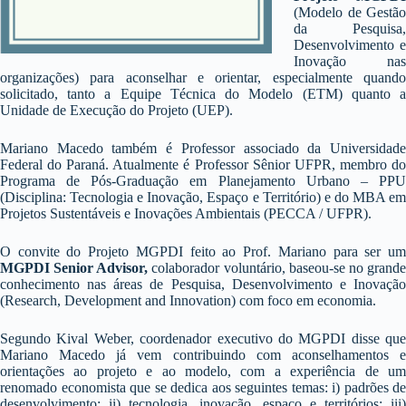
(Modelo de Gestão
da Pesquisa,
Desenvolvimento e
Inovação nas
organizações) para aconselhar e orientar, especialmente quando
solicitado, tanto a Equipe Técnica do Modelo (ETM) quanto a
Unidade de Execução do Projeto (UEP).
Mariano Macedo também é Professor associado da Universidade
Federal do Paraná. Atualmente é Professor Sênior UFPR, membro do
Programa de Pós-Graduação em Planejamento Urbano – PPU
(Disciplina: Tecnologia e Inovação, Espaço e Território) e do MBA em
Projetos Sustentáveis e Inovações Ambientais (PECCA / UFPR).
O convite do Projeto MGPDI feito ao Prof. Mariano para ser um
MGPDI Senior Advisor,
colaborador voluntário, baseou-se no grand
conhecimento nas áreas de Pesquisa, Desenvolvimento e Inovação
(Research, Development and Innovation) com foco em economia.
Segundo Kival Weber, coordenador executivo do MGPDI disse que
Mariano Macedo já vem contribuindo com aconselhamentos e
orientações ao projeto e ao modelo, com a experiência de um
renomado economista que se dedica aos seguintes temas: i) padrões de
desenvolvimento; ii) tecnologia, inovação, espaço e territórios; iii)