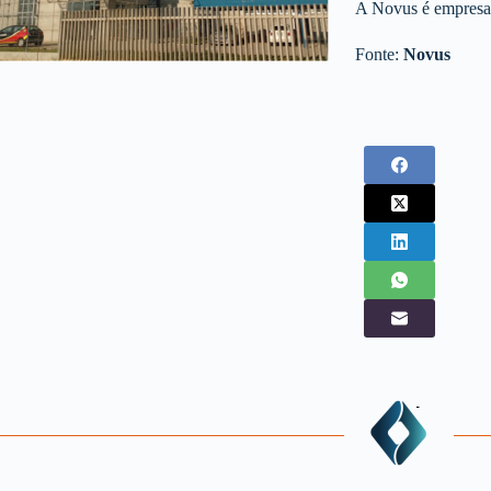
A Novus é empresa
Fonte:
Novus