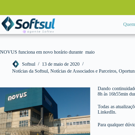
Pular
para
o
conteúdo
Quem
NOVUS funciona em novo horário durante maio
Softsul
13 de maio de 2020
Notícias da Softsul
,
Notícias de Associados e Parceiros
,
Oportun
Dando continuidad
8h às 16h55min dur
Todas as atualizaçõ
LinkedIn.
Para qualquer dúvid