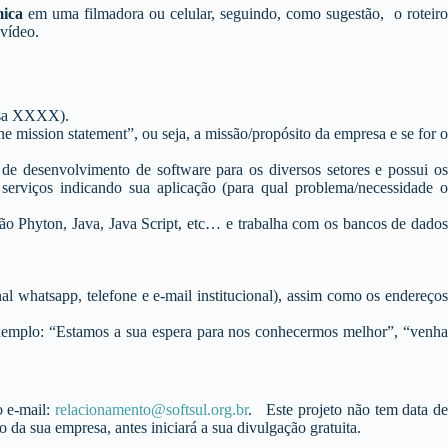
mica
em uma filmadora ou celular, seguindo, como sugestão, o roteiro
 vídeo.
resa XXXX).
ne mission statement”, ou seja, a missão/propósito da empresa e se for o
 de desenvolvimento de software para os diversos setores e possui os
serviços indicando sua aplicação (para qual problema/necessidade o
o Phyton, Java, Java Script, etc… e trabalha com os bancos de dados
anal whatsapp, telefone e e-mail institucional), assim como os endereços
xemplo: “Estamos a sua espera para nos conhecermos melhor”, “venha
o e-mail:
relacionamento@softsul.org.br
. Este projeto não tem data d
a sua empresa, antes iniciará a sua divulgação gratuita.