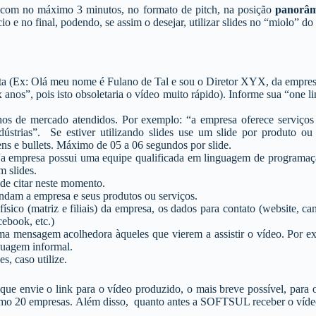
al com no máximo 3 minutos, no formato de pitch, na posição
panorâ
 e no final, podendo, se assim o desejar, utilizar slides no “miolo” do
enta (Ex: Olá meu nome é Fulano de Tal e sou o Diretor XYX, da emp
anos”, pois isto obsoletaria o vídeo muito rápido). Informe sua “one li
chos de mercado atendidos. Por exemplo: “a empresa oferece serviços
strias”. Se estiver utilizando slides use um slide por produto ou 
ens e bullets. Máximo de 05 a 06 segundos por slide.
“a empresa possui uma equipe qualificada em linguagem de programaçã
m slides.
e citar neste momento.
erendam a empresa e seus produtos ou serviços.
físico (matriz e filiais) da empresa, os dados para contato (website, c
cebook, etc.)
a mensagem acolhedora àqueles que vierem a assistir o vídeo. Por e
guagem informal.
s, caso utilize.
 que envie o link para o vídeo produzido, o mais breve possível, para 
imo 20 empresas. Além disso, quanto antes a SOFTSUL receber o vídeo d