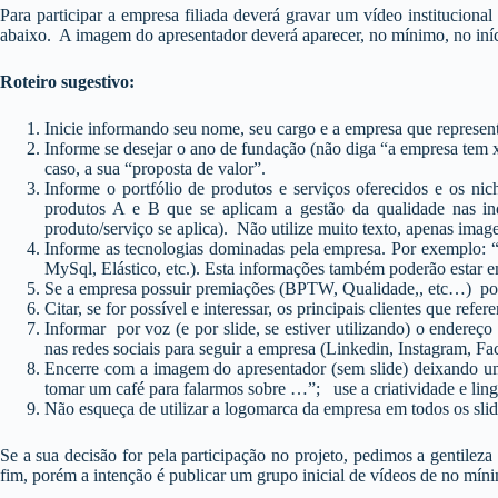
Para participar a empresa filiada deverá gravar um vídeo institucion
abaixo. A imagem do apresentador deverá aparecer, no mínimo, no início
Roteiro sugestivo:
Inicie informando seu nome, seu cargo e a empresa que repres
Informe se desejar o ano de fundação (não diga “a empresa tem x 
caso, a sua “proposta de valor”.
Informe o portfólio de produtos e serviços oferecidos e os ni
produtos A e B que se aplicam a gestão da qualidade nas indú
produto/serviço se aplica). Não utilize muito texto, apenas imag
Informe as tecnologias dominadas pela empresa. Por exemplo: 
MySql, Elástico, etc.). Esta informações também poderão estar e
Se a empresa possuir premiações (BPTW, Qualidade,, etc…) pod
Citar, se for possível e interessar, os principais clientes que ref
Informar por voz (e por slide, se estiver utilizando) o endereço 
nas redes sociais para seguir a empresa (Linkedin, Instagram, Fa
Encerre com a imagem do apresentador (sem slide) deixando um
tomar um café para falarmos sobre …”; use a criatividade e lin
Não esqueça de utilizar a logomarca da empresa em todos os slide
Se a sua decisão for pela participação no projeto, pedimos a gentileza
fim, porém a intenção é publicar um grupo inicial de vídeos de no mín