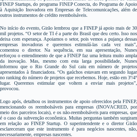
FINEP Startups, do programa FINEP Conecta, do Programa de Apoio
à Aquisição Inovadora em Empresas de Telecomunicações, além de
outros instrumentos de crédito reembolsáveis.
No início do evento, Girão lembrou que a FINEP já apoio mais de 30
mil projetos. “O setor de TI é a parte do Brasil que deu certo. Isso nos
deixa com esperança. Apoiamos o setor, pois vemos a pujança dessas
empresas inovadoras e queremos estimulá-las cada vez mais”,
comentou o diretor. Na sequência, em sua apresentação, Nunes
reforçou o entendimento de que a FINEP faz uma leitura muito ampla
da inovação. Mas, mesmo com esta larga possibilidade, Nunes
informou que o Rio Grande do Sul caiu em número de projetos
apresentados à financiadora. “Os gaúchos estavam em segundo lugar
no ranking do número de projetos que recebemos. Hoje, estão em 3º/4º
lugar. Queremos estimular que voltem a enviar mais projetos”,
provocou.
Logo após, detalhou os instrumentos de apoio oferecidos pela FINEP,
mencionando os reembolsáveis para empresas (INOVACRED, por
meio dos parceiros locais), e os não-reembolsáveis para empresas, que
é o caso da subvenção econômica. Muitas perguntas também surgiram
em relação ao FINEP Startup. O superintendente e o diretor Girão
esclareceram que este instrumento é para negócios nascentes, não,
necessariamente, empresas nascentes.