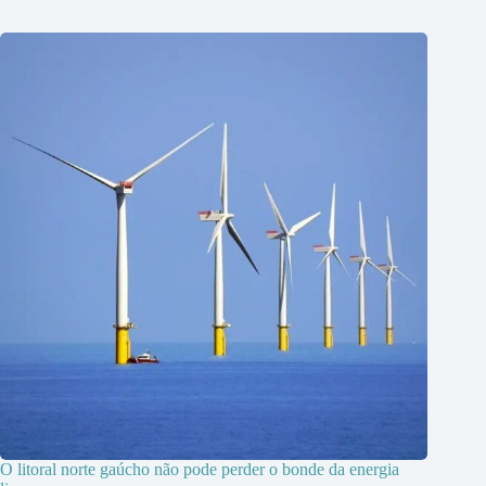
O litoral norte gaúcho não pode perder o bonde da energia