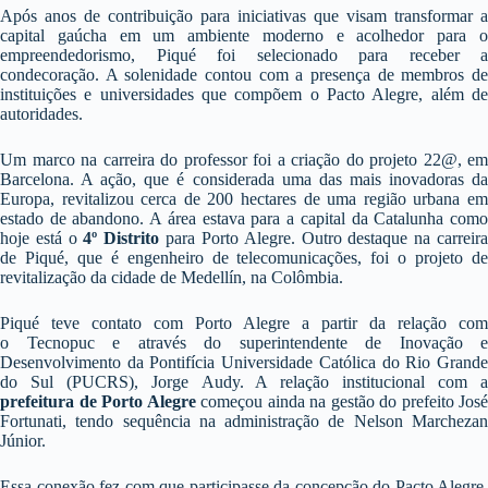
Após anos de contribuição para iniciativas que visam transformar a
capital gaúcha em um ambiente moderno e acolhedor para o
empreendedorismo, Piqué foi selecionado para receber a
condecoração. A solenidade contou com a presença de membros de
instituições e universidades que compõem o Pacto Alegre, além de
autoridades.
Um marco na carreira do professor foi a criação do projeto 22@, em
Barcelona. A ação, que é considerada uma das mais inovadoras da
Europa, revitalizou cerca de 200 hectares de uma região urbana em
estado de abandono. A área estava para a capital da Catalunha como
hoje está o
4º Distrito
para Porto Alegre. Outro destaque na carreir
de Piqué, que é engenheiro de telecomunicações, foi o projeto de
revitalização da cidade de Medellín, na Colômbia.
Piqué teve contato com Porto Alegre a partir da relação com
o Tecnopuc e através do superintendente de Inovação e
Desenvolvimento da Pontifícia Universidade Católica do Rio Grande
do Sul (PUCRS), Jorge Audy. A relação institucional com a
prefeitura de Porto Alegre
começou ainda na gestão do prefeito José
Fortunati, tendo sequência na administração de Nelson Marchezan
Júnior.
Essa conexão fez com que participasse da concepção do Pacto Alegre,