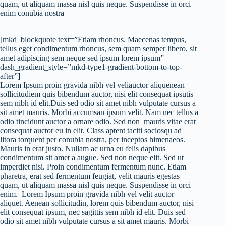
quam, ut aliquam massa nisl quis neque. Suspendisse in orci
enim conubia nostra
[mkd_blockquote text=”Etiam rhoncus. Maecenas tempus,
tellus eget condimentum rhoncus, sem quam semper libero, sit
amet adipiscing sem neque sed ipsum lorem ipsum”
dash_gradient_style=”mkd-type1-gradient-bottom-to-top-
after”]
Lorem Ipsum proin gravida nibh vel veliauctor aliquenean
sollicitudiem quis bibendum auctor, nisi elit consequat ipsutis
sem nibh id elit.Duis sed odio sit amet nibh vulputate cursus a
sit amet mauris. Morbi accumsan ipsum velit. Nam nec tellus a
odio tincidunt auctor a ornare odio. Sed non mauris vitae erat
consequat auctor eu in elit. Class aptent taciti sociosqu ad
litora torquent per conubia nostra, per inceptos himenaeos.
Mauris in erat justo. Nullam ac urna eu felis dapibus
condimentum sit amet a augue. Sed non neque elit. Sed ut
imperdiet nisi. Proin condimentum fermentum nunc. Etiam
pharetra, erat sed fermentum feugiat, velit mauris egestas
quam, ut aliquam massa nisl quis neque. Suspendisse in orci
enim. Lorem Ipsum proin gravida nibh vel velit auctor
aliquet. Aenean sollicitudin, lorem quis bibendum auctor, nisi
elit consequat ipsum, nec sagittis sem nibh id elit. Duis sed
odio sit amet nibh vulputate cursus a sit amet mauris. Morbi