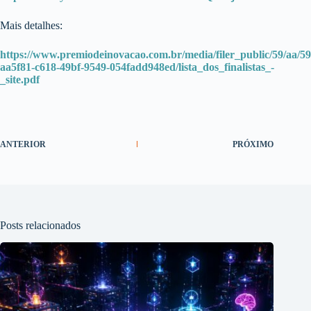
Mais detalhes:
https://www.premiodeinovacao.com.br/media/filer_public/59/aa/59
aa5f81-c618-49bf-9549-054fadd948ed/lista_dos_finalistas_-
_site.pdf
ANTERIOR
PRÓXIMO
Posts relacionados