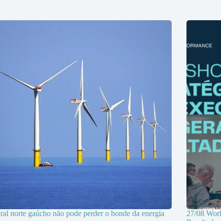
oral norte gaúcho não pode perder o bonde da energia
27/08 Work