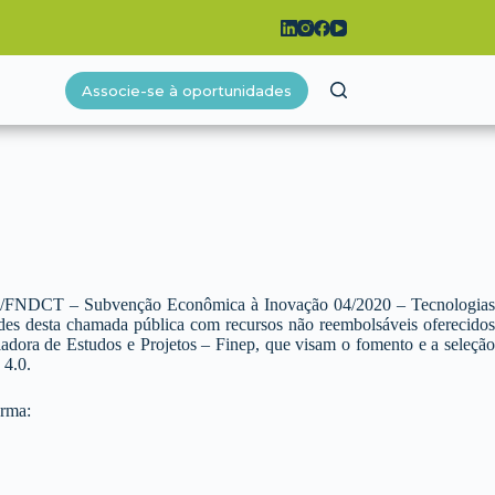
Associe-se à oportunidades
NEP/FNDCT – Subvenção Econômica à Inovação 04/2020 – Tecnologias
ades desta chamada pública com recursos não reembolsáveis oferecidos
dora de Estudos e Projetos – Finep, que visam o fomento e a seleção
 4.0.
orma: