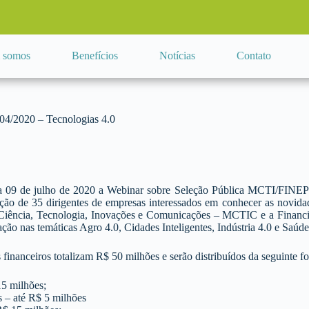
 somos
Benefícios
Notícias
Contato
4/2020 – Tecnologias 4.0
dia 09 de julho de 2020 a Webinar sobre Seleção Pública MCTI/FI
ação de 35 dirigentes de empresas interessados em conhecer as novid
 Ciência, Tecnologia, Inovações e Comunicações – MCTIC e a Financia
ação nas temáticas Agro 4.0, Cidades Inteligentes, Indústria 4.0 e Saúde
s financeiros totalizam R$ 50 milhões e serão distribuídos da seguinte f
15 milhões;
s – até R$ 5 milhões