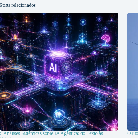
Posts relacionados
5 Análises Sistêmicas sobre IA Agêntica: do Texto às
O lit