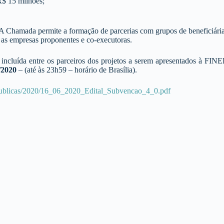
 R$ 15 milhões;
s. A Chamada permite a formação de parcerias com grupos de beneficiá
a as empresas proponentes e co-executoras.
uída entre os parceiros dos projetos a serem apresentados à FINEP e
/2020
– (até às 23h59 – horário de Brasília).
publicas/2020/16_06_2020_Edital_Subvencao_4_0.pdf