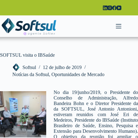
Pular
para
o
conteúdo
SOFTSUL visita o IBSaúde
Softsul
12 de julho de 2019
Notícias da Softsul
,
Oportunidades de Mercado
No dia 19/junho/2019, o Presidente do
Conselho de Administração, Alfredo
Bandeira Bohn e o Diretor Presidente da
da SOFTSUL, José Antonio Antonioni,
estiveram reunidos com José Eri de
Medeiros, Presidente do IBSaúde (Instituto
Brasileiro de Saúde, Ensino, Pesquisa e
Extensão para Desenvolvimento Humano).
O objetivo da reunião foi ampliar o