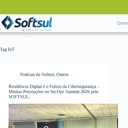
Pular
para
o
conteúdo
Quem
Tag
IoT
Notícias da Softsul
,
Outros
Resiliência Digital é o Futuro da Cibersegurança –
Minhas Percepções no SecOps Summit 2026 pela
SOFTSUL.