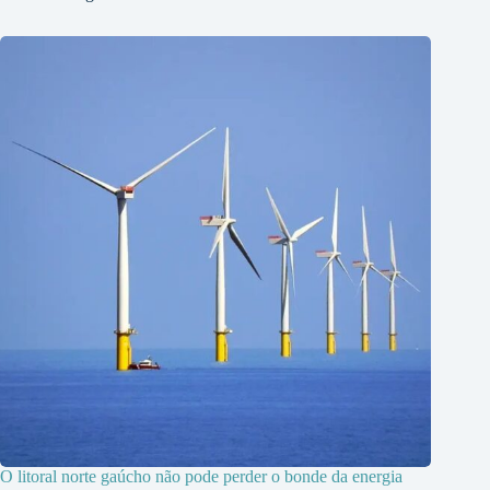
O litoral norte gaúcho não pode perder o bonde da energia