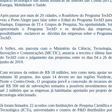
impacto tecnológico nas linhas temáticas de Internet das Coisas (IoT),
Energia, Mobilidade e Saúde.
Após passar por mais de 20 cidades, o Roadshow do Programa TechD
veio a Porto Alegre para falar sobre o Edital do Programa TechD para
Startups, Empresas de TI e Grupos de Pesquisa. Na oportunidade, foi
apresentado o Programa TechD e os desafios das empresas,
possibilitando esclarecer as dúvidas das empresas sobre o Programa
TechD.
A Softex, em parceria com o Ministério da Ciência, Tecnologia,
Inovações e Comunicações (MCTIC), anuncia a terceira e última fase
do TechD com o julgamento das propostas, entre os dias 04 a 26 de
junho de 2019.
Com recursos da ordem de R$ 18 milhões, tem como meta apoiar no
mínimo 30 projetos, dos quais 14 devem ser das regiões Nordeste,
Norte e Centro-Oeste. O programa prevê a concessão de recursos de
até R$ 500 mil de subvenções somados a possíveis investimentos de
até 2 milhões que as empresas já habilitadas aportarão por projeto de
tecnologia selecionado.
Já foram firmados 22 acordos com Instituições de Pesquisa Científica e
Tecnológica (ICTs), universidades e centros de P&D distribuídos por