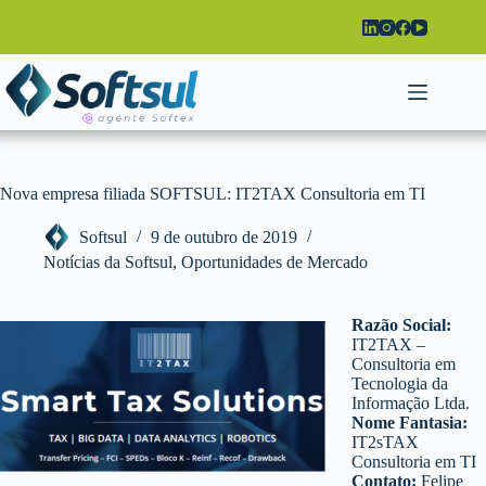
Pular
para
o
conteúdo
Nova empresa filiada SOFTSUL: IT2TAX Consultoria em TI
Softsul
9 de outubro de 2019
Notícias da Softsul
,
Oportunidades de Mercado
Razão Social:
IT2TAX –
Consultoria em
Tecnologia da
Informação Ltda.
Nome Fantasia:
IT2sTAX
Consultoria em TI
Contato:
Felipe