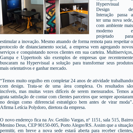
Hypervisual
Design de
Interação passa a
ter uma nova sede,
com ambiente mais
moderno e
projetado para
estimular a inovação. Mesmo atuando de forma remota para respeitar o
protocolo de distanciamento social, a empresa vem agregando novos
serviços e conquistando novos clientes em sua carteira. Multiserviços,
Garupa e Uppertools são exemplos de empresas que recentemente
buscaram na Hypervisual a solução para transformar seus produtos
mais orientativos e ganhar mercado.
“Temos muito orgulho em completar 24 anos de atividade trabalhando
com design. Trata-se de uma área complexa. Os resultados são
incríveis, mas muitas vezes difíceis de serem mensurados. Temos a
grata satisfação de contar com clientes parceiros que sempre apostaram
no design como diferencial estratégico bem antes de virar moda”.
Afirma Letícia Polydoro, diretora da empresa.
O novo endereço fica na Av. Getúlio Vargas, nº 1151, sala 515, Bairro
Menino Deus, CEP 90150-005, Porto Alegre/RS. Assim que a situação
permitir, em breve a nova sede estará aberta para receber clientes,