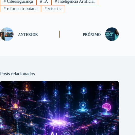
#
Cibersegurança
#
IA
#
Inteligência Artificial
#
reforma tributária
#
setor tic
ANTERIOR
PRÓXIMO
Posts relacionados